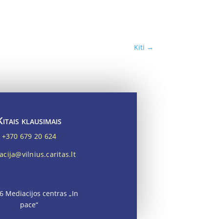
Kiti
→
Kitais klausimais
+370 679 20 624
cija@vilnius.caritas.lt
6 Mediacijos centras „In
pace“