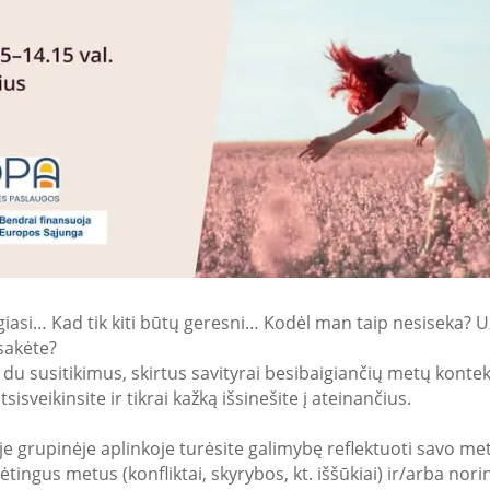
iasi… Kad tik kiti būtų geresni… Kodėl man taip nesiseka? U
tsakėte?
ite į du susitikimus, skirtus savityrai besibaigiančių metų kon
sisveikinsite ir tikrai kažką išsinešite į ateinančius.
ioje grupinėje aplinkoje turėsite galimybę reflektuoti savo me
ingus metus (konfliktai, skyrybos, kt. iššūkiai) ir/arba nori