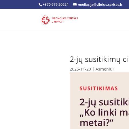
+370 679 20624
mediacija@vilnius.caritas.lt
2-jų susitikimų c
2025-11-20
|
Asmeniui