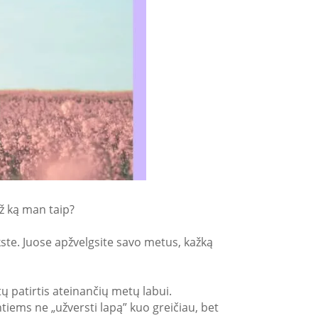
ž ką man taip?
tekste. Juose apžvelgsite savo metus, kažką
tų patirtis ateinančių metų labui.
ntiems ne „užversti lapą” kuo greičiau, bet