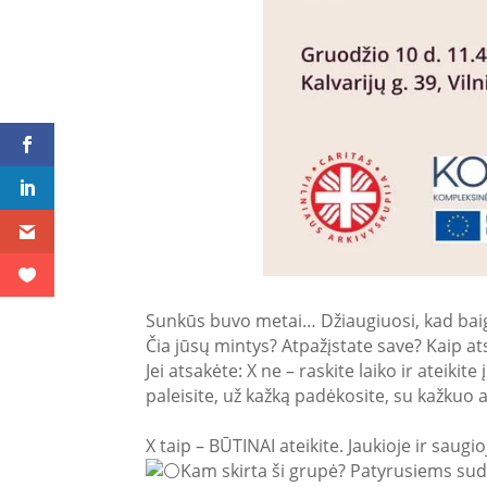
Sunkūs buvo metai… Džiaugiuosi, kad baig
Čia jūsų mintys? Atpažįstate save? Kaip a
Jei atsakėte: X ne – raskite laiko ir ateik
paleisite, už kažką padėkosite, su kažkuo at
X taip – BŪTINAI ateikite. Jaukioje ir saug
Kam skirta ši grupė? Patyrusiems sudėt