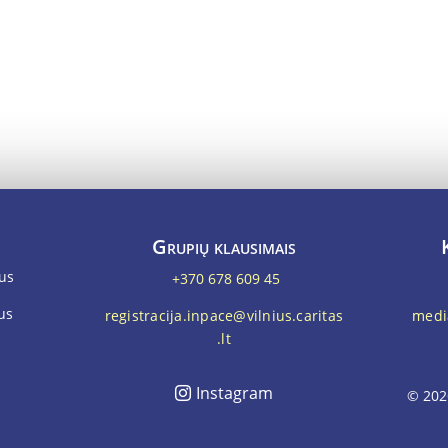
Grupių klausimais
ius
+370 678 609 45
ius
registracija.inpace@vilnius.caritas
media
.lt
Instagram
© 202