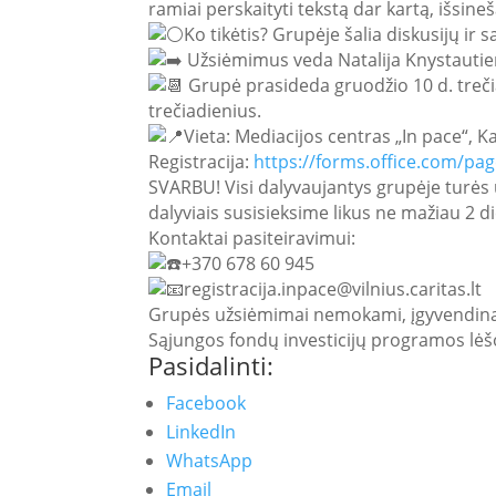
ramiai perskaityti tekstą dar kartą, išsineša
Ko tikėtis? Grupėje šalia diskusijų ir
Užsiėmimus veda Natalija Knystautienė
Grupė prasideda gruodžio 10 d. trečiad
trečiadienius.
Vieta: Mediacijos centras „In pace“, Kal
Registracija:
https://forms.office.com/p
SVARBU! Visi dalyvaujantys grupėje turės u
dalyviais susisieksime likus ne mažiau 2 d
Kontaktai pasiteiravimui:
+370 678 60 945
registracija.inpace@vilnius.caritas.lt
Grupės užsiėmimai nemokami, įgyvendina
Sąjungos fondų investicijų programos lėš
Pasidalinti:
Facebook
LinkedIn
WhatsApp
Email