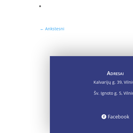
←
Ankstesni
Adresai
Kalvarijų g. 39, Viln
Šv. Ignoto g. 5, Viln
Facebook