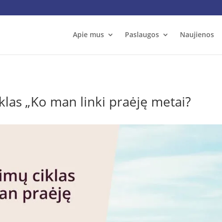
Apie mus
Paslaugos
Naujienos
iklas „Ko man linki praėję metai?