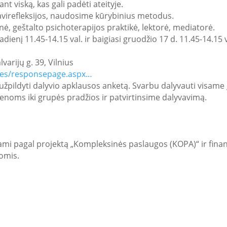
nt viską, kas gali padėti ateityje.
 savirefleksijos, naudosime kūrybinius metodus.
, geštalto psichoterapijos praktikė, lektorė, mediatorė.
ienį 11.45-14.15 val. ir baigiasi gruodžio 17 d. 11.45-14.15 v
varijų g. 39, Vilnius
ages/responsepage.aspx…
žpildyti dalyvio apklausos anketą. Svarbu dalyvauti visame g
ienoms iki grupės pradžios ir patvirtinsime dalyvavimą.
mi pagal projektą „Kompleksinės paslaugos (KOPA)“ ir fin
omis.