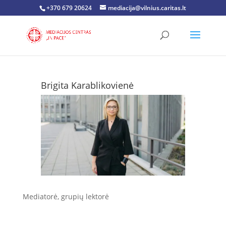
+370 679 20624
mediacija@vilnius.caritas.lt
Brigita Karablikovienė
Mediatorė, grupių lektorė