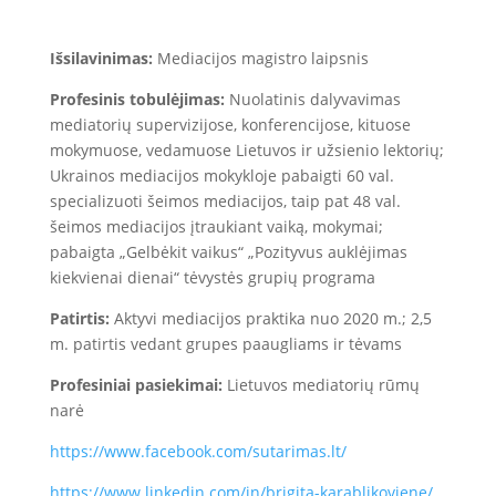
Išsilavinimas:
Mediacijos magistro laipsnis
Profesinis tobulėjimas:
Nuolatinis dalyvavimas
mediatorių supervizijose, konferencijose, kituose
mokymuose, vedamuose Lietuvos ir užsienio lektorių;
Ukrainos mediacijos mokykloje pabaigti 60 val.
specializuoti šeimos mediacijos, taip pat 48 val.
šeimos mediacijos įtraukiant vaiką, mokymai;
pabaigta „Gelbėkit vaikus“ „Pozityvus auklėjimas
kiekvienai dienai“ tėvystės grupių programa
Patirtis:
Aktyvi mediacijos praktika nuo 2020 m.; 2,5
m. patirtis vedant grupes paaugliams ir tėvams
Profesiniai pasiekimai:
Lietuvos mediatorių rūmų
narė
https://www.facebook.com/sutarimas.lt/
https://www.linkedin.com/in/brigita-karablikoviene/