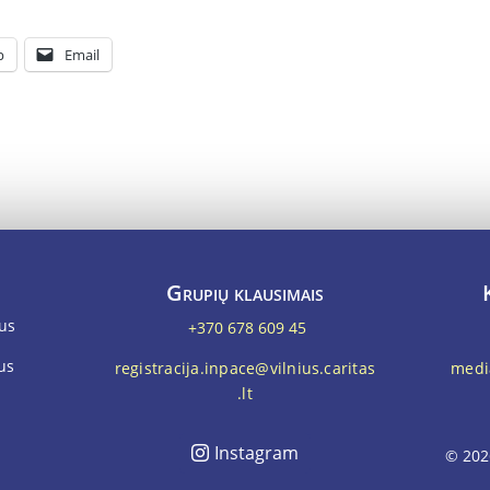
p
Email
Grupių klausimais
ius
+370 678 609 45
ius
registracija.inpace@vilnius.caritas
media
.lt
Instagram
© 202