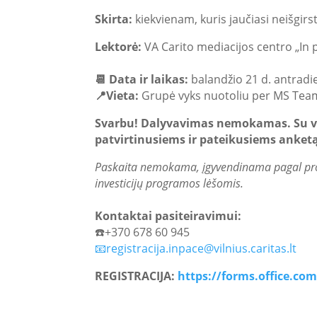
Skirta:
kiekvienam, kuris jaučiasi neišgir
Lektorė:
VA Carito mediacijos centro „In
📆 Data ir laikas:
balandžio 21 d. antradie
📍Vieta:
Grupė vyks nuotoliu per MS Tea
Svarbu! Dalyvavimas nemokamas.
Su v
patvirtinusiems ir pateikusiems anket
Paskaita nemokama, įgyvendinama pagal pro
investicijų programos lėšomis.
Kontaktai pasiteiravimui:
☎️+370 678 60 945
📧registracija.inpace@vilnius.caritas.lt
REGISTRACIJA:
https://forms.office.co