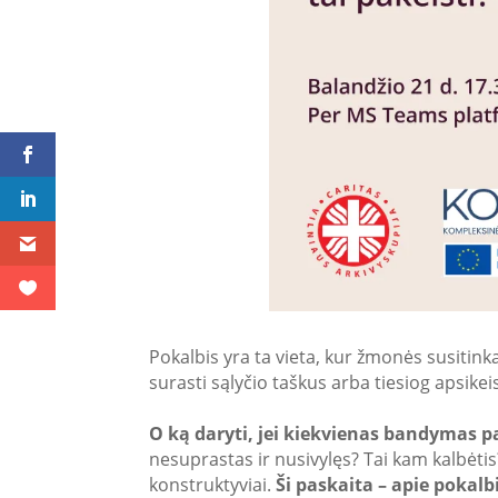
Pokalbis yra ta vieta, kur žmonės susitinka
surasti sąlyčio taškus arba tiesiog apsike
O ką daryti, jei kiekvienas bandymas p
nesuprastas ir nusivylęs? Tai kam kalbėtis
konstruktyviai.
Ši paskaita – apie pokalbi