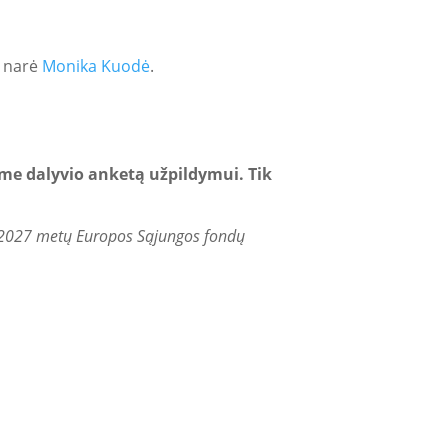
s narė
Monika Kuodė
.
sime dalyvio anketą užpildymui. Tik
–2027 metų Europos Sąjungos fondų