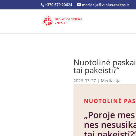
+370 679 20624
mediacija@vilnius.caritas.lt
Nuotolinė paskai
tai pakeisti?“
2026-03-27
|
Mediacija