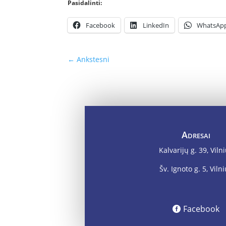
Pasidalinti:
Facebook
LinkedIn
WhatsAp
←
Ankstesni
Adresai
Kalvarijų g. 39, Viln
Šv. Ignoto g. 5, Viln
Facebook