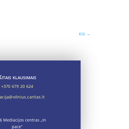
Kiti
→
Kitais klausimais
+370 679 20 624
cija@vilnius.caritas.lt
6 Mediacijos centras „In
pace“