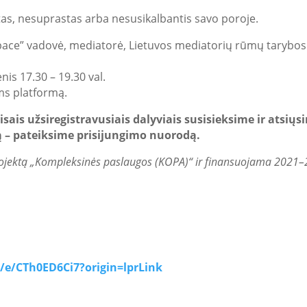
stas, nesuprastas arba nesusikalbantis savo poroje.
 pace” vadovė, mediatorė, Lietuvos mediatorių rūmų tarybo
nis 17.30 – 19.30 val.
ms platformą.
isais užsiregistravusiais dalyviais susisieksime ir atsių
ą – pateiksime prisijungimo nuorodą.
jektą „Kompleksinės paslaugos (KOPA)“ ir finansuojama 2021
m/e/CTh0ED6Ci7?origin=lprLink