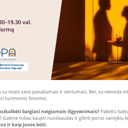
 su visais savo panašumais ir skirtumais. Bet, su vienoda inte
isti turimomis žiniomis.
asikalbėti baigiasi neigiamais išgyvenimais?
Pakeltu balsu
? Galime toliau kaupti nuoskaudas ir gilinti poros santykių kr
us ir kaip juose būti.