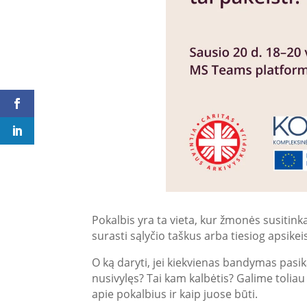
Pokalbis yra ta vieta, kur žmonės susitinka
surasti sąlyčio taškus arba tiesiog apsikei
O ką daryti, jei kiekvienas bandymas pasik
nusivylęs? Tai kam kalbėtis? Galime toliau 
apie pokalbius ir kaip juose būti.