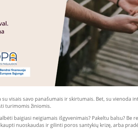
 su visais savo panašumais ir skirtumais. Bet, su vienoda inte
sti turimomis žiniomis.
albėti baigiasi neigiamais išgyvenimais? Pakeltu balsu? Be re
kaupti nuoskaudas ir gilinti poros santykių krizę, arba pradėk