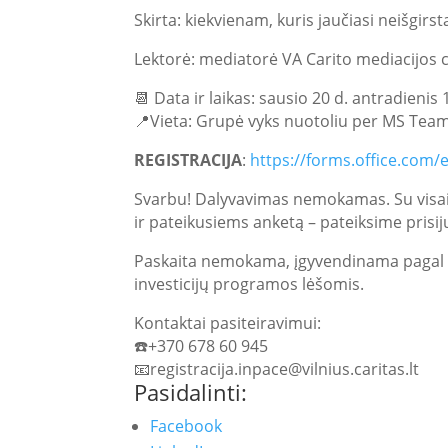
Skirta: kiekvienam, kuris jaučiasi neišgir
Lektorė: mediatorė VA Carito mediacijos 
📆 Data ir laikas: sausio 20 d. antradienis 
📍Vieta: Grupė vyks nuotoliu per MS Tea
REGISTRACIJA
:
https://forms.office.com/
Svarbu! Dalyvavimas nemokamas. Su visais 
ir pateikusiems anketą – pateiksime pris
Paskaita nemokama, įgyvendinama pagal 
investicijų programos lėšomis.
Kontaktai pasiteiravimui:
☎️+370 678 60 945
📧registracija.inpace@vilnius.caritas.lt
Pasidalinti:
Facebook