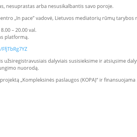
stas, nesuprastas arba nesusikalbantis savo poroje.
centro „In pace” vadovė, Lietuvos mediatorių rūmų tarybos
18.00 – 20.00 val.
ms platformą.
e/FfjTbRg7YZ
užsiregistravusiais dalyviais susisieksime ir atsiųsime daly
ijungimo nuorodą.
projektą „Kompleksinės paslaugos (KOPA)“ ir finansuojam