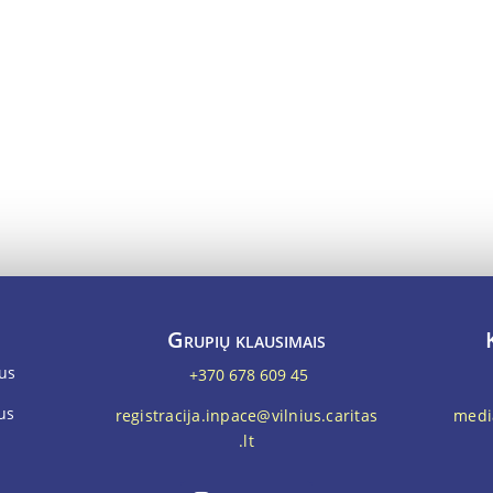
Grupių klausimais
ius
+370 678 609 45
ius
registracija.inpace@vilnius.caritas
media
.lt