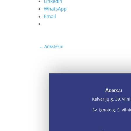
LinkedIn
WhatsApp
Email
←
Ankstesni
Adresai
Kalvarijų g. 39, Viln
Šv. Ignoto g. 5, Viln