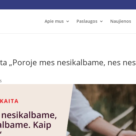
Apie mus
Paslaugos
Naujienos
ta „Poroje mes nesikalbame, nes nes
s