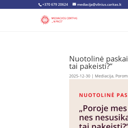
+370 679 20624
mediacija@vilnius.caritas.lt
Nuotolinė paskai
tai pakeisti?“
2025-12-30
|
Mediacija
,
Porom