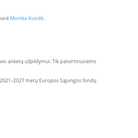
 narė
Monika Kuodė
.
vio anketą užpildymui. Tik patvirtinusiems
a 2021–2027 metų Europos Sąjungos fondų