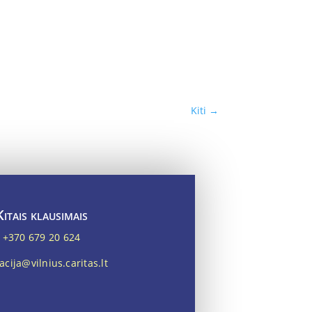
Kiti
→
Kitais klausimais
+370 679 20 624
cija@vilnius.caritas.lt