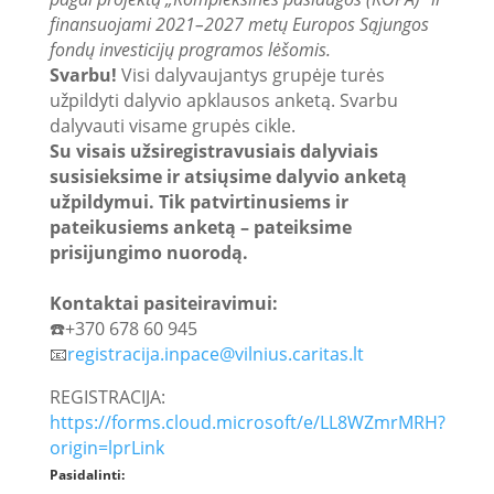
finansuojami 2021–2027 metų Europos Sąjungos
fondų investicijų programos lėšomis.
Svarbu!
Visi dalyvaujantys grupėje turės
užpildyti dalyvio apklausos anketą. Svarbu
dalyvauti visame grupės cikle.
Su visais užsiregistravusiais dalyviais
susisieksime ir atsiųsime dalyvio anketą
užpildymui. Tik patvirtinusiems ir
pateikusiems anketą – pateiksime
prisijungimo nuorodą.
Kontaktai pasiteiravimui:
☎️+370 678 60 945
📧
registracija.inpace@vilnius.caritas.lt
REGISTRACIJA:
https://forms.cloud.microsoft/e/LL8WZmrMRH?
origin=lprLink
Pasidalinti: