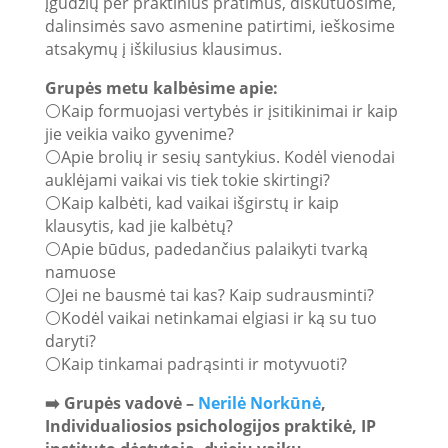
įgūdžių per praktinius pratimus, diskutuosime,
dalinsimės savo asmenine patirtimi, ieškosime
atsakymų į iškilusius klausimus.
Grupės metu kalbėsime apie:
⚪️Kaip formuojasi vertybės ir įsitikinimai ir kaip
jie veikia vaiko gyvenime?
⚪️Apie brolių ir sesių santykius. Kodėl vienodai
auklėjami vaikai vis tiek tokie skirtingi?
⚪️Kaip kalbėti, kad vaikai išgirstų ir kaip
klausytis, kad jie kalbėtų?
⚪️Apie būdus, padedančius palaikyti tvarką
namuose
⚪️Jei ne bausmė tai kas? Kaip sudrausminti?
⚪️Kodėl vaikai netinkamai elgiasi ir ką su tuo
daryti?
⚪️Kaip tinkamai padrąsinti ir motyvuoti?
➡️ Grupės vadovė –
Nerilė Norkūnė
,
Individualiosios psichologijos praktikė, IP