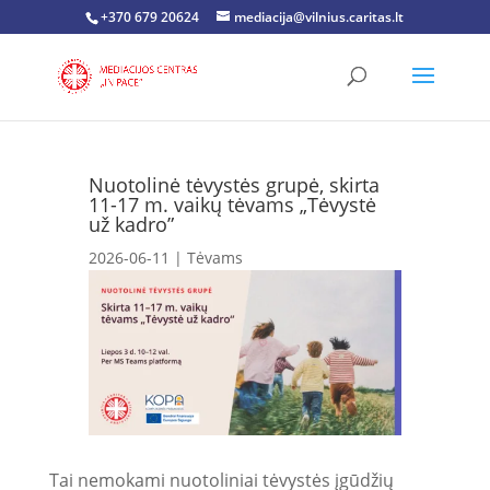
+370 679 20624
mediacija@vilnius.caritas.lt
Nuotolinė tėvystės grupė, skirta
11-17 m. vaikų tėvams „Tėvystė
už kadro”
2026-06-11
|
Tėvams
Tai nemokami nuotoliniai tėvystės įgūdžių