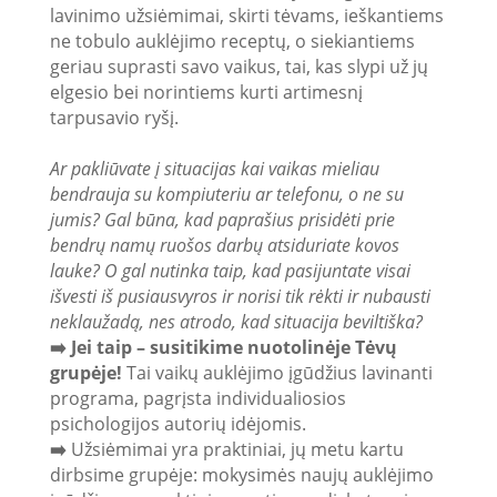
lavinimo užsiėmimai, skirti tėvams, ieškantiems
ne tobulo auklėjimo receptų, o siekiantiems
geriau suprasti savo vaikus, tai, kas slypi už jų
elgesio bei norintiems kurti artimesnį
tarpusavio ryšį.
Ar pakliūvate į situacijas kai vaikas mieliau
bendrauja su kompiuteriu ar telefonu, o ne su
jumis? Gal būna, kad paprašius prisidėti prie
bendrų namų ruošos darbų atsiduriate kovos
lauke? O gal nutinka taip, kad pasijuntate visai
išvesti iš pusiausvyros ir norisi tik rėkti ir nubausti
neklaužadą, nes atrodo, kad situacija beviltiška?
➡️ Jei taip – susitikime nuotolinėje Tėvų
grupėje!
Tai vaikų auklėjimo įgūdžius lavinanti
programa, pagrįsta individualiosios
psichologijos autorių idėjomis.
➡️
Užsiėmimai yra praktiniai, jų metu kartu
dirbsime grupėje: mokysimės naujų auklėjimo