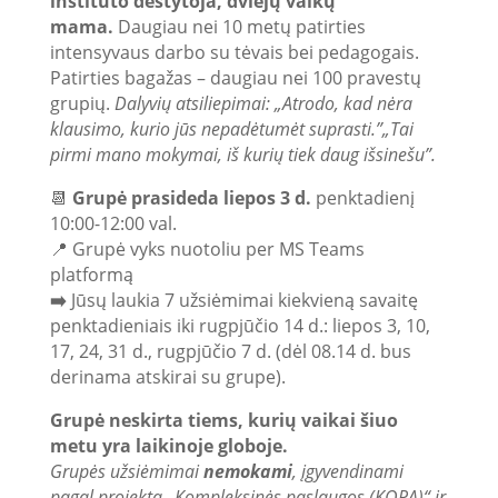
instituto dėstytoja, dviejų vaikų
mama.
Daugiau nei 10 metų patirties
intensyvaus darbo su tėvais bei pedagogais.
Patirties bagažas – daugiau nei 100 pravestų
grupių.
Dalyvių atsiliepimai: „Atrodo, kad nėra
klausimo, kurio jūs nepadėtumėt suprasti.”„Tai
pirmi mano mokymai, iš kurių tiek daug išsinešu”.
📆
Grupė prasideda liepos 3 d.
penktadienį
10:00-12:00 val.
📍 Grupė vyks nuotoliu per MS Teams
platformą
➡️
Jūsų laukia 7 užsiėmimai kiekvieną savaitę
penktadieniais iki rugpjūčio 14 d.: liepos 3, 10,
17, 24, 31 d., rugpjūčio 7 d. (dėl 08.14 d. bus
derinama atskirai su grupe).
Grupė neskirta tiems, kurių vaikai šiuo
metu yra laikinoje globoje.
Grupės užsiėmimai
nemokami
, įgyvendinami
pagal projektą „Kompleksinės paslaugos (KOPA)“ ir