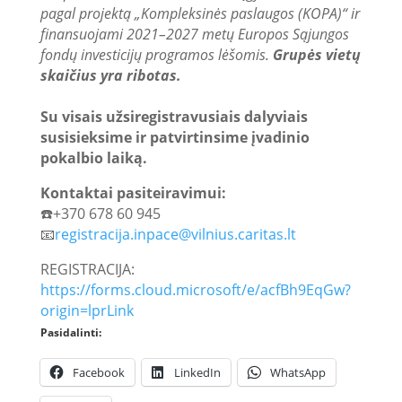
pagal projektą „Kompleksinės paslaugos (KOPA)“ ir
finansuojami 2021–2027 metų Europos Sąjungos
fondų investicijų programos lėšomis.
Grupės vietų
skaičius yra ribotas.
Su visais užsiregistravusiais dalyviais
susisieksime ir patvirtinsime įvadinio
pokalbio laiką.
Kontaktai pasiteiravimui:
☎️+370 678 60 945
📧
registracija.inpace@vilnius.caritas.lt
REGISTRACIJA:
https://forms.cloud.microsoft/e/acfBh9EqGw?
origin=lprLink
Pasidalinti:
Facebook
LinkedIn
WhatsApp