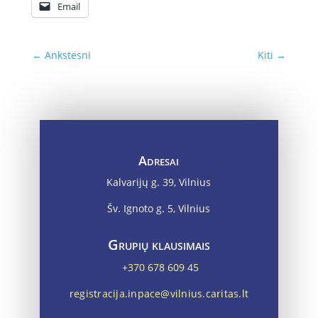
Email
←
Ankstesni
Kiti
→
Adresai
Kalvarijų g. 39, Vilnius
Šv. Ignoto g. 5, Vilnius
Grupių klausimais
+370 678 609 45
registracija.inpace@vilnius.caritas.lt