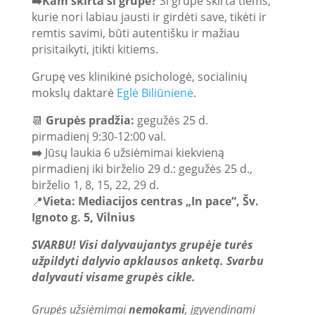
➡️Kam skirta ši grupė?
Ši grupė skirta tiems,
kurie nori labiau jausti ir girdėti save, tikėti ir
remtis savimi, būti autentišku ir mažiau
prisitaikyti, įtikti kitiems.
Grupę ves klinikinė psichologė, socialinių
mokslų daktarė
Eglė Biliūnienė
.
📆
Grupės pradžia:
gegužės 25 d.
pirmadienį 9:30-12:00 val.
➡️
Jūsų laukia 6 užsiėmimai kiekvieną
pirmadienį iki birželio 29 d.: gegužės 25 d.,
birželio 1, 8, 15, 22, 29 d.
📍
Vieta:
Mediacijos centras „In pace“, Šv.
Ignoto g. 5, Vilnius
SVARBU! Visi dalyvaujantys grupėje turės
užpildyti dalyvio apklausos anketą. Svarbu
dalyvauti visame grupės cikle.
Grupės užsiėmimai
nemokami
, įgyvendinami