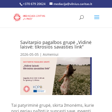
+370 679 20624
mediacija@vilnius.caritas.lt
Savitarpio pagalbos grupė „Vidinė
laisvė: tikrosios savasties link“
2026-05-05
|
Asmeniui
Tai patyriminė grupė, skirta žmonėms, kurie
nori geriau pažinti ir suprasti save, gyventi