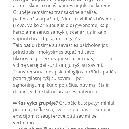
autentiškiau, o ne iš baimės ar įtikimo kitiems.
Grupėje remsimės transakcine analize,
padedančia atpažinti, iš kurios vidinės būsenos
(Tėvo, Vaiko ar Suaugusiojo) gyvename, kaip
kartojame senus santykių scenarijus ir kaip
stiprinti brandų, sąmoningą Aš.
Taip pat dirbsime su savasties psichologijos
principais – mokysimės atpažinti savo
tikruosius poreikius, jausmus ir ribas, stiprinti
vidinę vertę bei kurti saugų ryšį su savimi.
Transpersonalinės psichologijos požiūris padės
patirti gilesnį ryšį su savimi – per
sąmoningumą, kūno pojūčius, buvimą „čia ir
dabar“, vidinę tylą ir prasmės patyrimą.
➡️Kas vyks grupėje?
Grupėje bus: patyriminiai
pratimai; refleksija; švelnus darbas su kūnu ir
emocijomis; saugi erdvė būti savimi be
vertinimo.