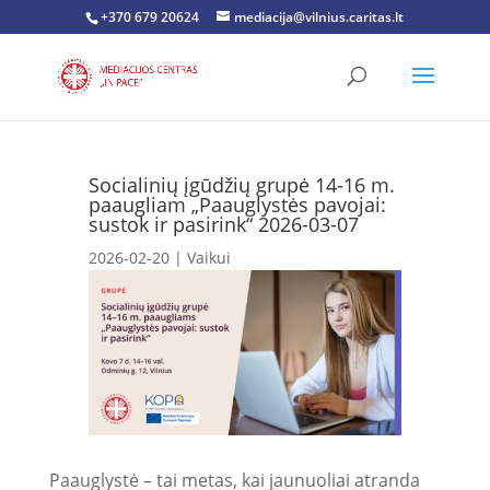
+370 679 20624
mediacija@vilnius.caritas.lt
Socialinių įgūdžių grupė 14-16 m.
paaugliam „Paauglystės pavojai:
sustok ir pasirink“ 2026-03-07
2026-02-20
|
Vaikui
Paauglystė – tai metas, kai jaunuoliai atranda