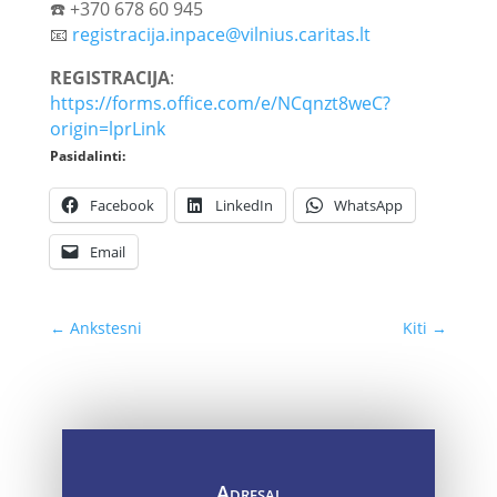
☎️ +370 678 60 945
📧
registracija.inpace@vilnius.caritas.lt
REGISTRACIJA
:
https://forms.office.com/e/NCqnzt8weC?
origin=lprLink
Pasidalinti:
Facebook
LinkedIn
WhatsApp
Email
←
Ankstesni
Kiti
→
Adresai