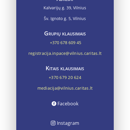
Kalvarijų g. 39, Vilnius
Šv. Ignoto g. 5, Vilnius
Grupių klausimais
+370 678 609 45
registracija.inpace@vilnius.caritas.lt
Kitais klausimais
+370 679 20 624
mediacija@vilnius.caritas.lt
Facebook
Instagram