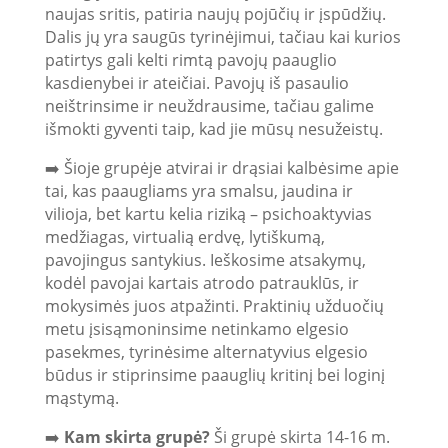
naujas sritis, patiria naujų pojūčių ir įspūdžių.
Dalis jų yra saugūs tyrinėjimui, tačiau kai kurios
patirtys gali kelti rimtą pavojų paauglio
kasdienybei ir ateičiai. Pavojų iš pasaulio
neištrinsime ir neuždrausime, tačiau galime
išmokti gyventi taip, kad jie mūsų nesužeistų.
➡️ Šioje grupėje atvirai ir drąsiai kalbėsime apie
tai, kas paaugliams yra smalsu, jaudina ir
vilioja, bet kartu kelia riziką – psichoaktyvias
medžiagas, virtualią erdvę, lytiškumą,
pavojingus santykius. Ieškosime atsakymų,
kodėl pavojai kartais atrodo patrauklūs, ir
mokysimės juos atpažinti. Praktinių užduočių
metu įsisąmoninsime netinkamo elgesio
pasekmes, tyrinėsime alternatyvius elgesio
būdus ir stiprinsime paauglių kritinį bei loginį
mąstymą.
➡️
Kam skirta grupė?
Ši grupė skirta 14-16 m.