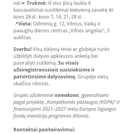
val.⏩
Trukmė:
iš viso Jūsų laukia 4
kassavaitiniai susitikimai kiekvieną savaitę iki
kovo 28 d.: kovo 7, 14, 21, 28 d.
📍
Vieta:
Odminių g. 12, Vilnius, Vaikų ir
paauglių dienos centras „Vilties angelas”, 3
aukštas.
Svarbu!
Visų dalyvių tėvai ar globėjai turės
užpildyti dalyvio apklausos anketą bei
pasirašyti sutikimą.
Su visais
užsiregistravusiais susisieksime ir
patvirtinsime dalyvavimą.
Grupėje vietų
skaičius ribotas.
Grupės užsiėmimai
nemokami
, įgyvendinami
pagal projektą „Kompleksinės paslaugos (KOPA)“ ir
finansuojami 2021–2027 metų Europos Sąjungos
fondų investicijų programos lėšomis.
Kontaktai pasiteiravimui: