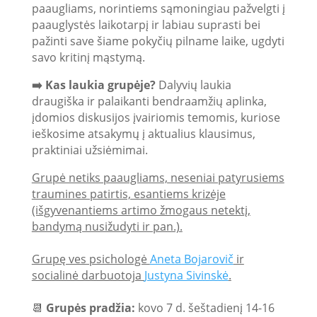
paaugliams, norintiems sąmoningiau pažvelgti į
paauglystės laikotarpį ir labiau suprasti bei
pažinti save šiame pokyčių pilname laike, ugdyti
savo kritinį mąstymą.
➡️ Kas laukia grupėje?
Dalyvių laukia
draugiška ir palaikanti bendraamžių aplinka,
įdomios diskusijos įvairiomis temomis, kuriose
ieškosime atsakymų į aktualius klausimus,
praktiniai užsiėmimai.
Grupė netiks paaugliams, neseniai patyrusiems
traumines patirtis, esantiems krizėje
(išgyvenantiems artimo žmogaus netektį,
bandymą nusižudyti ir pan.).
Grupę ves psichologė
Aneta Bojarovič
ir
socialinė darbuotoja
Justyna Sivinskė
.
📆
Grupės pradžia:
kovo 7 d. šeštadienį 14-16